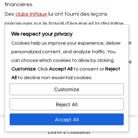
financières.
Ses
clubs initiaux
lui ont fourni des leçons
précieuses sur le travail d’équipe et la discipline.
Jouer avec des groupes divers l’a aidé à
We respect your privacy
comprendre l’importance de la collaboration et de
Cookies help us improve your experience, deliver
personalized content, and analyze traffic. You
la communication sur le terrain. Ces expériences
can choose which cookies to allow by clicking
ont posé les bases de son succès ultérieur dans le
Customize
. Click
Accept All
to consent or
Reject
soccer professionnel.
Importance du travail d’équipe et de la
All
to decline non-essential cookies.
collaboration
Customize
Discipline et engagement envers
Reject All
l’entraînement
Accept All
Environnement familial de soutien
on
Leave a Comment
Dwayne