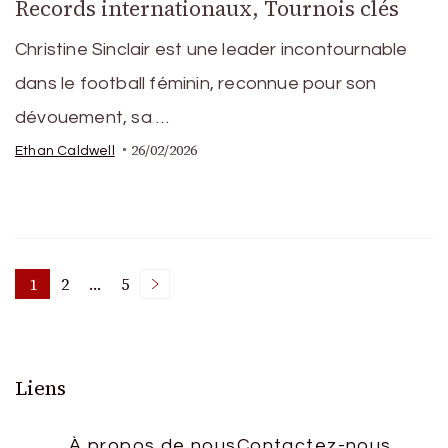
Records internationaux, Tournois clés
Christine Sinclair est une leader incontournable
dans le football féminin, reconnue pour son
dévouement, sa …
26/02/2026
Ethan Caldwell
Posts
1
2
…
5
Page
Page
Page
pagination
Liens
À propos de nous
Contactez-nous