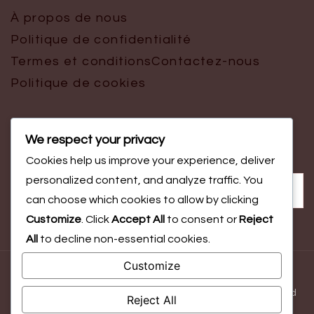
À propos de nous
Politique de confidentialité
Termes et conditions
Contactez-nous
Politique de cookies
We respect your privacy
Recherche
Cookies help us improve your experience, deliver
Search
personalized content, and analyze traffic. You
for:
can choose which cookies to allow by clicking
Customize
. Click
Accept All
to consent or
Reject
All
to decline non-essential cookies.
Customize
© Copyright 2026
balancetonsport.fr
. All Rights Reserved.
Blossom Magazine | Developed By
Blossom Themes
.
Powered
Reject All
by
WordPress
.