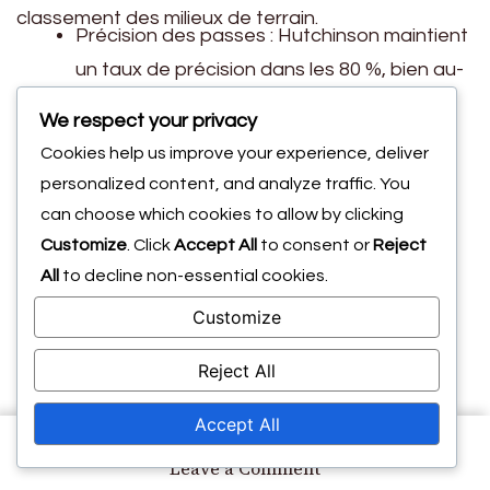
classement des milieux de terrain.
Précision des passes : Hutchinson maintient
un taux de précision dans les 80 %, bien au-
dessus de la moyenne pour les milieux de
We respect your privacy
terrain.
Cookies help us improve your experience, deliver
Contributions défensives : Il réalise en
personalized content, and analyze traffic. You
can choose which cookies to allow by clicking
moyenne plusieurs tacles et interceptions
Customize
. Click
Accept All
to consent or
Reject
par match, montrant son double rôle de
All
to decline non-essential cookies.
créateur de jeu et de défenseur.
Customize
Expérience : Avec plus de cent sélections
pour l’équipe nationale, l’expérience de
Reject All
Hutchinson est inégalée parmi ses
Accept All
contemporains.
on
Leave a Comment
Atiba